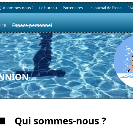
Qui sommes-nous ?
Le bureau
Partenaires
Le journal de l'asso
FA
ire
Espace personnel
ANNION
Qui sommes-nous ?